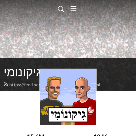
גיקונומי
https://feed.podbean.com/geekonomy/feed.xml