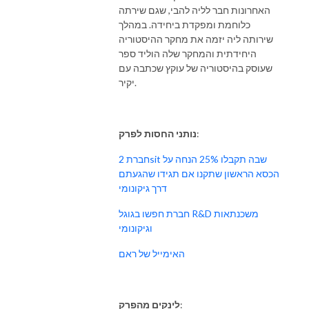
האחרונות חבר לליה להבי, שגם שירתה
כלוחמת ומפקדת ביחידה. במהלך
שירותה ליה יזמה את מחקר ההיסטוריה
היחידתית והמחקר שלה הוליד ספר
שעוסק בהיסטוריה של עוקץ שכתבה עם
יקיר.
:
נותני החסות לפרק
חברת 2sit שבה תקבלו 25% הנחה על
הכסא הראשון שתקנו אם תגידו שהגעתם
דרך גיקונומי
חברת חפשו בגוגל R&D משכנתאות
וגיקונומי
האימייל של ראם
:
לינקים מהפרק