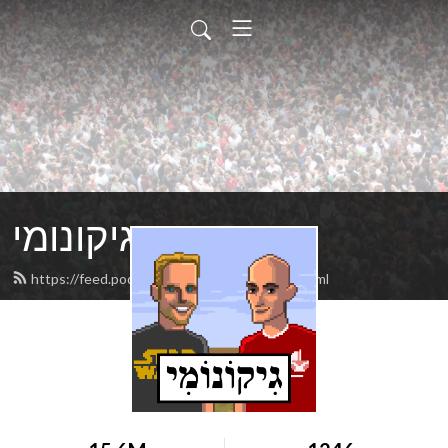
גיקונומי
https://feed.podbean.com/geekonomy/feed.xml