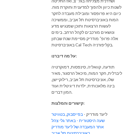
ושדרנית מצליחה בגל״צ, ואז החליטה
לשנות כיוון ולהפוך למדענית וחוקרת מוח.
כיום היא פרופסור ומובילת מעבדה לחקר
המוח באוניברסיטת תל אביב, וממשיכה
לעשות הרצאות ותוכן שמנגיש מדע
ונושאים מורכבים לקהל הרחב. בימים
אלה פרופ׳ מודריק מסיימת שנת שבתון
באוניברסיטת Cal Tech בקליפורניה.
על מה דיברנו:
תודעה, קוואליה, סינפסות, דמוקרטיה
ליברלית, חקר המוח, מיכאל הרסגור, מאיר
שלו, אוניברסיטת תל אביב, רילוקיישן,
בינה מלאכותית, ילדות דיגיטלית ועוד
המון דברים.
קישורים והמלצות:
ליעד מודריק -
בפייסבוק
,
בטוויטר
שעה היסטורית - באתר גלי צהל
אתר המעבדה של ליעד מודריק
באוניברסיטת תל אביב