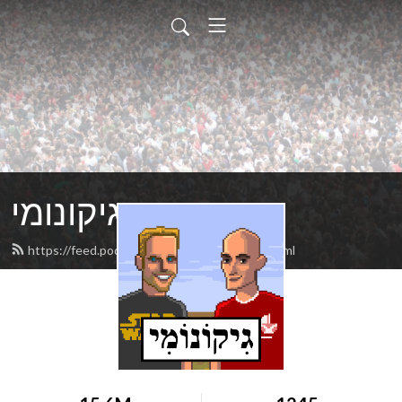
גיקונומי
https://feed.podbean.com/geekonomy/feed.xml