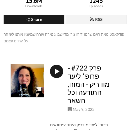
15.6M
1245
Downloads
Episodes
Share
RSS
פודקאסט מאת ראם שרמן ודורון ניר. מדי שבוע נארח אורח שמעניין אותנו לשיחה 
על החיים עצמם.
פרק #722 -
פרופ׳ ליעד
מודריק - המוח,
התודעה וכל
השאר
May 9, 2023
פרופ׳ ליעד מודריק היתה עיתונאית